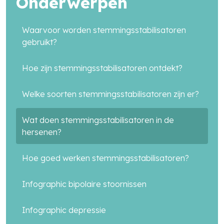
Onderwerpen
Waarvoor worden stemmingsstabilisatoren
Zoek in alle artikelen
gebruikt?
Hoe zijn stemmingsstabilisatoren ontdekt?
search
Welke soorten stemmingsstabilisatoren zijn er?
Wat doen stemmingsstabilisatoren in de
hersenen?
Hoe goed werken stemmingsstabilisatoren?
Infographic bipolaire stoornissen
Infographic depressie