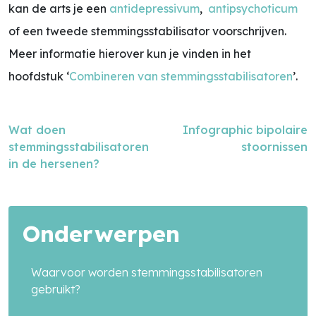
kan de arts je een
antidepressivum
,
antipsychoticum
of een tweede stemmingsstabilisator voorschrijven.
Meer informatie hierover kun je vinden in het
hoofdstuk ‘
Combineren van stemmingsstabilisatoren
’.
Wat doen
Infographic bipolaire
stemmingsstabilisatoren
stoornissen
in de hersenen?
Zoek in alle artikelen
search
Onderwerpen
Waarvoor worden stemmingsstabilisatoren
gebruikt?