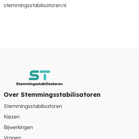
stemmingsstabilisatoren.nl.
Zoek in alle artikelen
search
Over Stemmingsstabilisatoren
Stemmingsstabilisatoren
Kiezen
Bijwerkingen
Vragen