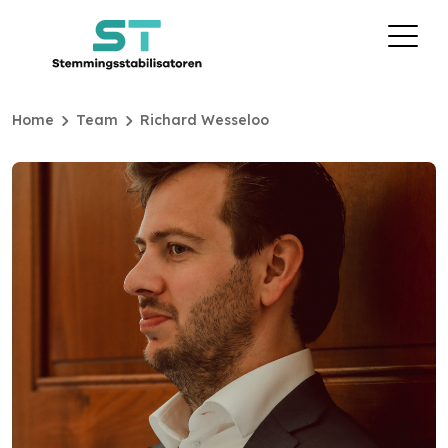
chevron_right
chevron_right
Home
Team
Richard Wesseloo