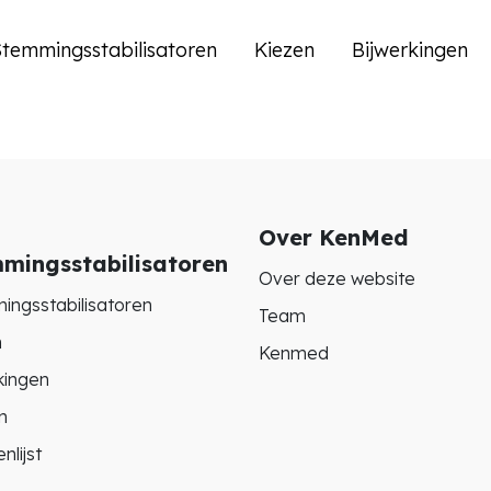
temmingsstabilisatoren
Kiezen
Bijwerkingen
Over KenMed
mingsstabilisatoren
Over deze website
ingsstabilisatoren
Team
n
Kenmed
kingen
n
nlijst