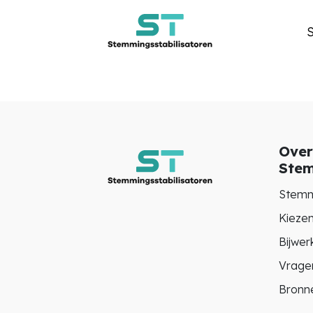
S
Over
Stem
Stemm
Kieze
Bijwer
Vrage
Bronne